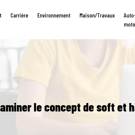
t
Carrière
Environnement
Maison/Travaux
Auto
mot
aminer le concept de soft et h