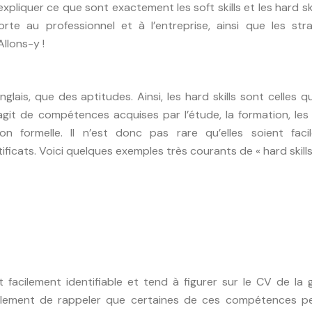
xpliquer ce que sont exactement les soft skills et les hard skil
te au professionnel et à l’entreprise, ainsi que les stra
llons-y !
lais, que des aptitudes. Ainsi, les hard skills sont celles q
s’agit de compétences acquises par l’étude, la formation, les
on formelle. Il n’est donc pas rare qu’elles soient faci
icats. Voici quelques exemples très courants de « hard skills 
acilement identifiable et tend à figurer sur le CV de la 
également de rappeler que certaines de ces compétences p